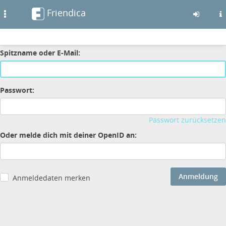
Friendica
Toggle
navigation
Zum
Anmeldung
Spitzname oder E-Mail:
Inhalt
der
Seite
Passwort:
gehen
Passwort zurücksetzen
Oder melde dich mit deiner OpenID an:
Anmeldung
Anmeldedaten merken